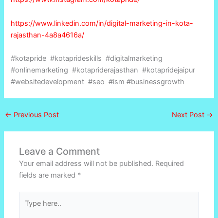
https://www.linkedin.com/in/digital-marketing-in-kota-
rajasthan-4a8a4616a/
#kotapride #kotaprideskills #digitalmarketing
#onlinemarketing #kotapriderajasthan #kotapridejaipur
#websitedevelopment #seo #ism #businessgrowth
←
Previous Post
Next Post
→
Leave a Comment
Your email address will not be published.
Required
fields are marked
*
Type
here..