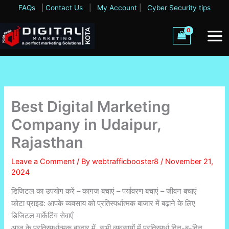
Skip
FAQs
|
Contact Us
|
My Account
|
Cyber Security tips
to
content
Best Digital Marketing
Company in Udaipur,
Rajasthan
Leave a Comment
/ By
webtrafficbooster8
/
November 21,
2024
डिजिटल का उपयोग करें – कागज बचाएं – पर्यावरण बचाएं – जीवन बचाएं
कोटा प्राइड: आपके व्यवसाय को प्रतिस्पर्धात्मक बाजार में बढ़ाने के लिए
डिजिटल मार्केटिंग सेवाएँ
आज के प्रतिस्पर्धात्मक बाजार में, सभी व्यवसायों में प्रतिस्पर्धा दिन-ब-दिन